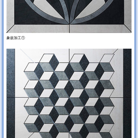
象嵌加工①