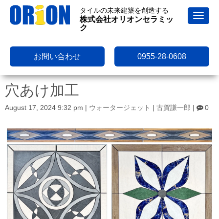
タイルの未来建築を創造する
N
株式会社オリオンセラミッ
a
ク
v
i
g
a
お問い合わせ
0955-28-0608
t
i
o
穴あけ加工
n
August 17, 2024 9:32 pm
|
ウォータージェット
|
古賀謙一郎
|
0