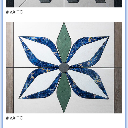
象嵌加工②
象嵌加工③