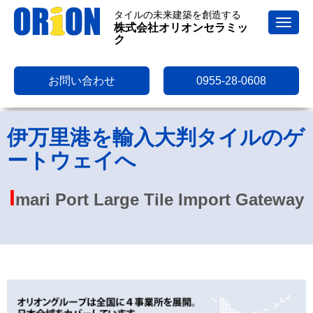
タイルの未来建築を創造する
N
株式会社オリオンセラミッ
a
ク
v
i
g
a
お問い合わせ
0955-28-0608
t
i
o
n
伊万里港を輸入大判タイルのゲ
ートウェイへ
I
mari Port Large Tile Import Gateway