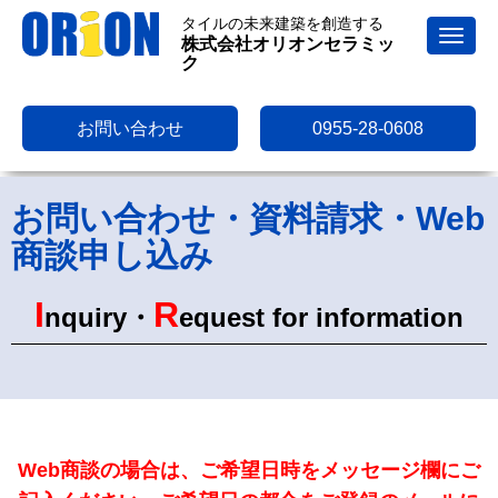
タイルの未来建築を創造する
N
株式会社オリオンセラミッ
a
ク
v
i
g
a
お問い合わせ
0955-28-0608
t
i
o
n
お問い合わせ・資料請求・Web
商談申し込み
I
R
nquiry・
equest for information
Web商談の場合は、ご希望日時をメッセージ欄にご