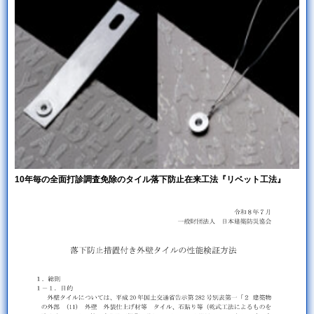
10年毎の全面打診調査免除のタイル落下防止在来工法『リベット工法』