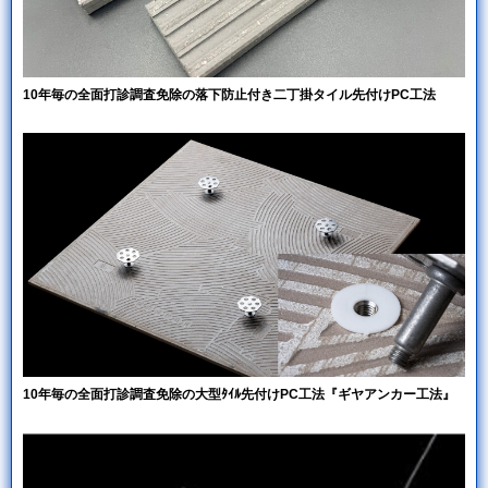
10年毎の全面打診調査免除の落下防止付き二丁掛タイル先付けPC工法
10年毎の全面打診調査免除の大型ﾀｲﾙ先付けPC工法『ギヤアンカー工法』