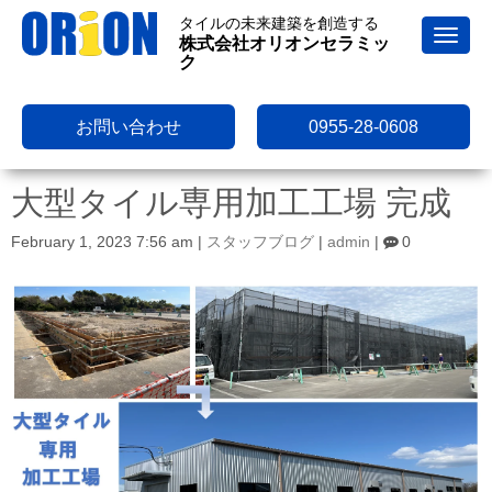
タイルの未来建築を創造する
N
株式会社オリオンセラミッ
a
ク
v
i
g
a
お問い合わせ
0955-28-0608
t
i
o
大型タイル専用加工工場 完成
n
February 1, 2023 7:56 am
|
スタッフブログ
|
admin
|
0